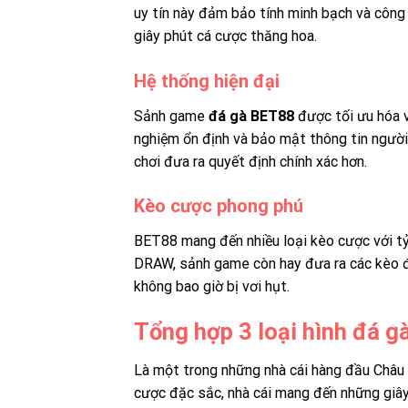
uy tín này đảm bảo tính minh bạch và côn
giây phút cá cược thăng hoa.
Hệ thống hiện đại
Sảnh game
đá gà BET88
được tối ưu hóa v
nghiệm ổn định và bảo mật thông tin người 
chơi đưa ra quyết định chính xác hơn.
Kèo cược phong phú
BET88 mang đến nhiều loại kèo cược với tỷ
DRAW, sảnh game còn hay đưa ra các kèo đặ
không bao giờ bị vơi hụt.
Tổng hợp 3 loại hình đá 
Là một trong những nhà cái hàng đầu Châu Á
cược đặc sắc, nhà cái mang đến những giây p