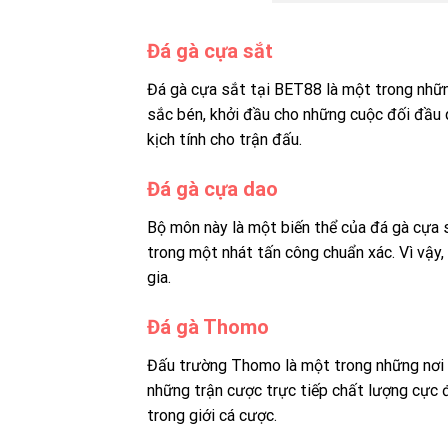
Đá gà cựa sắt
Đá gà cựa sắt tại BET88 là một trong nhữn
sắc bén, khởi đầu cho những cuộc đối đầu q
kịch tính cho trận đấu.
Đá gà cựa dao
Bộ môn này là một biến thể của đá gà cựa s
trong một nhát tấn công chuẩn xác. Vì vậy,
gia.
Đá gà Thomo
Đấu trường Thomo là một trong những nơi đ
những trận cược trực tiếp chất lượng cực 
trong giới cá cược.