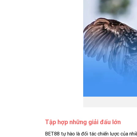
Tập hợp những giải đấu lớn
BET88 tự hào là đối tác chiến lược của nhi