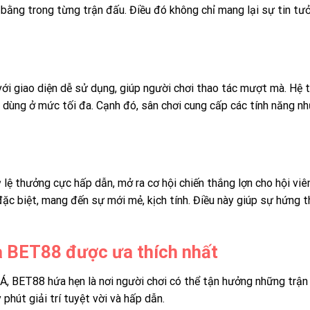
g bằng trong từng trận đấu. Điều đó không chỉ mang lại sự tin
ới giao diện dễ sử dụng, giúp người chơi thao tác mượt mà. Hệ 
dùng ở mức tối đa. Cạnh đó, sân chơi cung cấp các tính năng như
 lệ thưởng cực hấp dẫn, mở ra cơ hội chiến thắng lợn cho hội vi
c biệt, mang đến sự mới mẻ, kịch tính. Điều này giúp sự hứng 
gà BET88 được ưa thích nhất
, BET88 hứa hẹn là nơi người chơi có thể tận hưởng những trận đ
hút giải trí tuyệt vời và hấp dẫn.