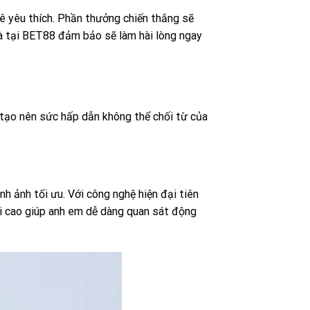
ê yêu thích. Phần thưởng chiến thắng sẽ
gà tại BET88 đảm bảo sẽ làm hài lòng ngay
 tạo nên sức hấp dẫn không thể chối từ của
nh ảnh tối ưu. Với công nghệ hiện đại tiên
ải cao giúp anh em dễ dàng quan sát động