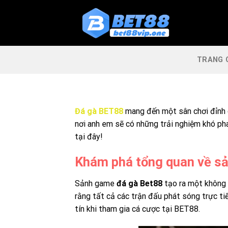
Skip
to
content
TRANG 
Đá gà BET88
mang đến một sân chơi đỉnh 
nơi anh em sẽ có những trải nghiệm khó pha
tại đây!
Khám phá tổng quan về s
Sảnh game
đá gà Bet88
tạo ra một không 
rằng tất cả các trận đấu phát sóng trực ti
tín khi tham gia cá cược tại BET88.