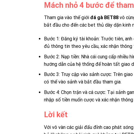
Mách nhỏ 4 bước để tham
Tham gia vào thế giới
đá gà BET88
vô cùng
bắt đầu cho đến các bet thủ dày dặn kinh 
Bước 1: Đăng ký tài khoản: Trước tiên, anh
đủ thông tin theo yêu cầu, xác nhận thông t
Bước 2: Nạp tiền: Nhà cái cung cấp nhiều h
hướng dẫn của hệ thống để hoàn tất giao d
Bước 3: Truy cập vào sảnh cược: Trên giao
có thể vào sảnh và bắt đầu tham gia.
Bước 4: Chọn trận và cá cược: Tại sảnh ga
nhập số tiền muốn cược và xác nhận thông t
Lời kết
Với vô vàn các giải đấu đỉnh cao phát sóng