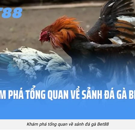
Khám phá tổng quan về sảnh đá gà Bet88