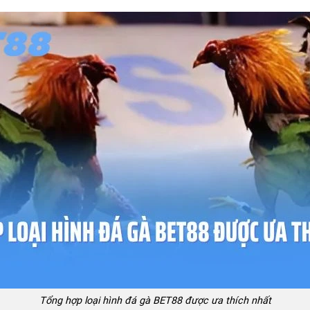
Tổng hợp loại hình đá gà BET88 được ưa thích nhất