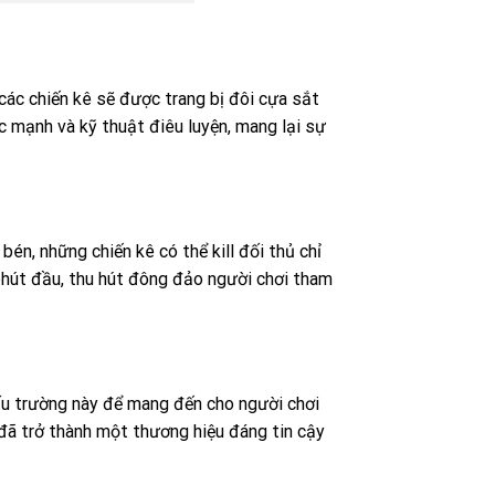
các chiến kê sẽ được trang bị đôi cựa sắt
c mạnh và kỹ thuật điêu luyện, mang lại sự
én, những chiến kê có thể kill đối thủ chỉ
 phút đầu, thu hút đông đảo người chơi tham
ấu trường này để mang đến cho người chơi
đã trở thành một thương hiệu đáng tin cậy